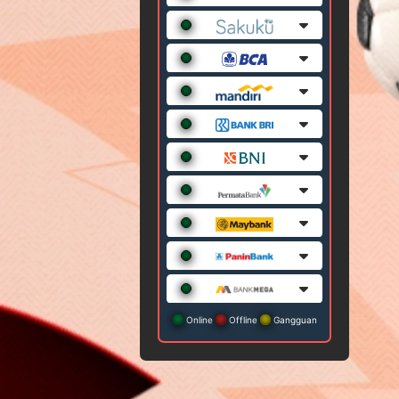
Online
Offline
Gangguan