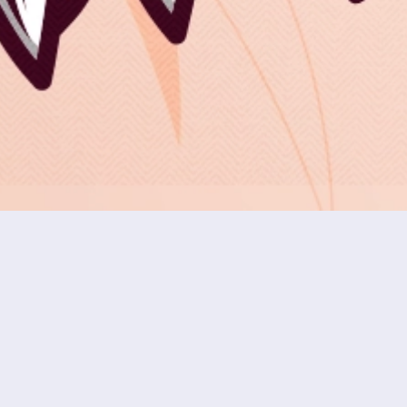
MOBILE
JADWAL BANK
Kalkulator Mix Parlay
Lisensi
s Betting Online
Terpopuler