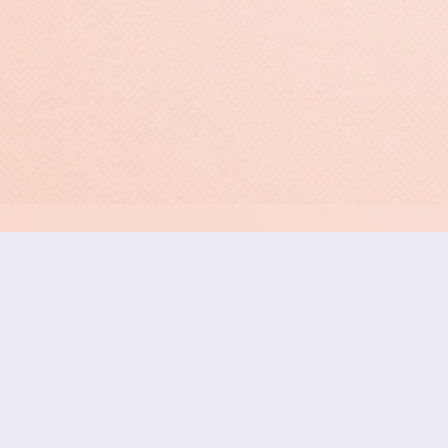
Anti Blokir
RTP-Slot