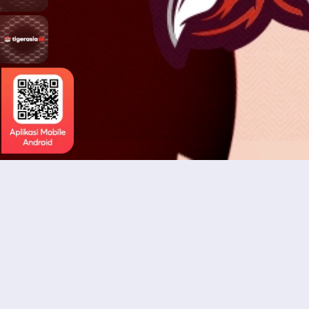
link-alternatif
TENTANG KAMI
Tigerasia88 Situ
Terlengkap dan 